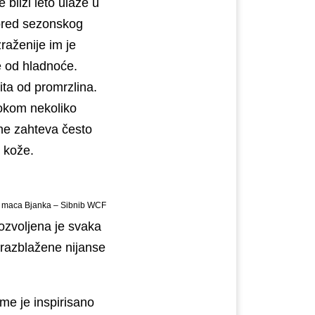
 bliži leto ulaze u
pored sezonskog
raženije im je
pe od hladnoće.
ita od promrzlina.
tokom nekoliko
ne zahteva često
 kože.
a maca Bjanka – Sibnib WCF
Dozvoljena je svaka
i razblažene nijanse
me je inspirisano