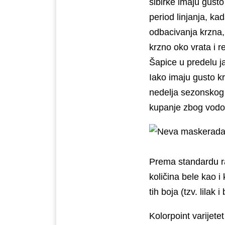
sibirke imaju gusto
period linjanja, k
odbacivanja krzna,
krzno oko vrata i r
Šapice u predelu ja
Iako imaju gusto kr
nedelja sezonskog 
kupanje zbog vodoo
Prema standardu ra
količina bele kao i
tih boja (tzv. lilak
Kolorpoint varijet