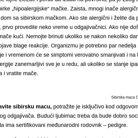
irke „hipoalergijske“ mačke. Zaista, mnogi inače alergični
dom sa sibirskom mačkom. Ako ste alergični i želite da 
 prvo provedite neko vreme u odgajivačnici. Ako nije doš
 mače kući. Nemojte brinuti ukoliko se nakon nekoliko da
ave blage reakcije. Organizmu je potrebno par nedelja
e i vremenom će se simptomi verovatno smanjivati i na k
rgije zanemarljivi sve je u redu, ali ukoliko se stanje ip
 i vratite mače.
Sibirska maca 
avite sibirsku macu,
potražite je isključivo kod odgovor
og odgajivača. Budući ljubimac treba da bude dobro soci
da ima sertifikovani međunarodni rodovnik – pedigre.