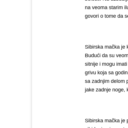
na veoma starim il
govori o tome da 
Sibirska mačka je 
Budući da su veoma
sitnije i mogu imat
grivu koja sa godin
sa zadnjim delom 
jake zadnje noge, 
Sibirska mačka je 