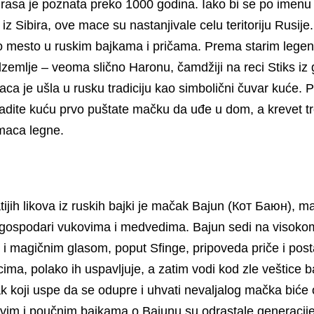
rasa je poznata preko 1000 godina. Iako bi se po imenu
e iz Sibira, ove mace su nastanjivale celu teritoriju Rusij
 mesto u ruskim bajkama i pričama. Prema starim leg
dzemlje – veoma slično Haronu, čamdžiji na reci Stiks iz 
aca je ušla u rusku tradiciju kao simbolični čuvar kuće.
radite kuću prvo puštate mačku da uđe u dom, a krevet tr
maca legne.
ijih likova iz ruskih bajki je mačak Bajun (Кот Баюн), m
gospodari vukovima i medvedima. Bajun sedi na visokom
e i magičnim glasom, poput Sfinge, pripoveda priče i pos
ima, polako ih uspavljuje, a zatim vodi kod zle veštice 
k koji uspe da se odupre i uhvati nevaljalog mačka biće
jivim i poučnim bajkama o Bajunu su odrastale generacij