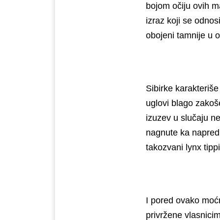
bojom očiju ovih m
izraz koji se odnos
obojeni tamnije u o
Sibirke karakteriše
uglovi blago zakoše
izuzev u slučaju n
nagnute ka napred.
takozvani lynx tipp
I pored ovako moćn
privržene vlasnicim