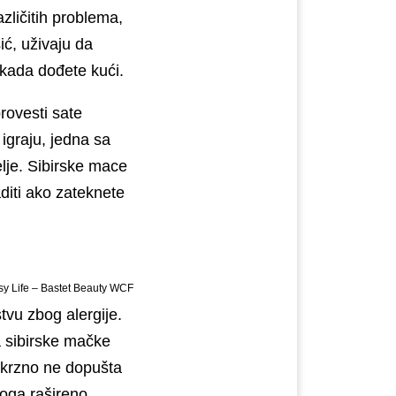
zličitih problema,
ić, uživaju da
 kada dođete kući.
rovesti sate
igraju, jedna sa
elje. Sibirske mace
diti ako zateknete
sy Life – Bastet Beauty WCF
vu zbog alergije.
a sibirske mačke
o krzno ne dopušta
toga rašireno