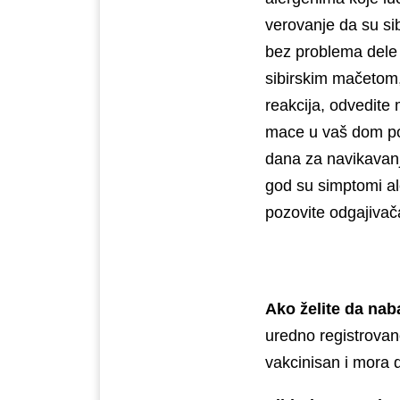
verovanje da su sib
bez problema dele 
sibirskim mačetom,
reakcija, odvedite
mace u vaš dom poj
dana za navikavanj
god su simptomi ale
pozovite odgajivača
Ako želite da nab
uredno registrovan
vakcinisan i mora 