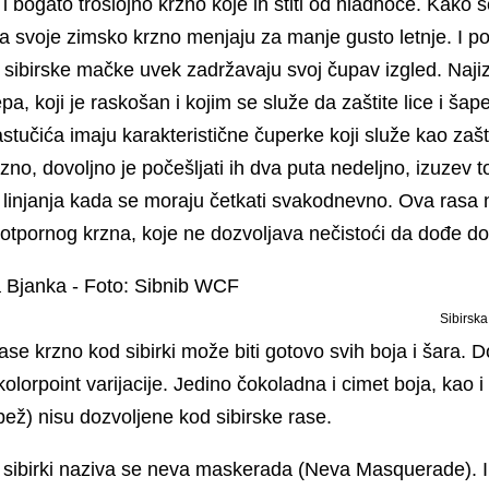
 i bogato troslojno krzno koje ih štiti od hladnoće. Kako se
ada svoje zimsko krzno menjaju za manje gusto letnje. I 
 sibirske mačke uvek zadržavaju svoj čupav izgled. Najiz
epa, koji je raskošan i kojim se služe da zaštite lice i ša
stučića imaju karakteristične čuperke koji služe kao zašt
zno, dovoljno je počešljati ih dva puta nedeljno, izuzev 
linjanja kada se moraju četkati svakodnevno. Ova rasa 
tpornog krzna, koje ne dozvoljava nečistoći da dođe do
Sibirsk
se krzno kod sibirki može biti gotovo svih boja i šara. 
 kolorpoint varijacije. Jedino čokoladna i cimet boja, kao 
 i bež) nisu dozvoljene kod sibirske rase.
et sibirki naziva se neva maskerada (Neva Masquerade). I