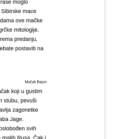
 rase moglo
e. Sibirske mace
endama ove mačke
grčke mitologije.
 Prema predanju,
ebate postaviti na
Mačak Bajun
ačak koji u gustim
 stubu, pevuši
tavlja zagonetke
baba Jage.
 oslobođen svih
e malih Rusa. Čak i