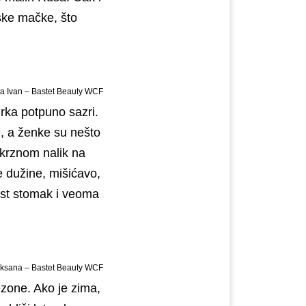
ske mačke, što
a Ivan – Bastet Beauty WCF
rka potpuno sazri.
g, a ženke su nešto
m krznom nalik na
e dužine, mišićavo,
rst stomak i veoma
oksana – Bastet Beauty WCF
ezone. Ako je zima,