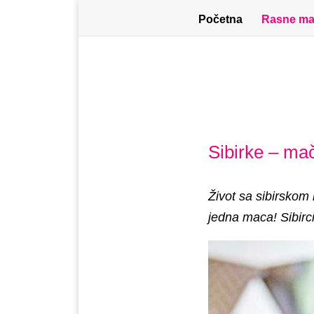
Početna
Rasne ma
Sibirke – mač
Život sa sibirskom
jedna maca! Sibirci 