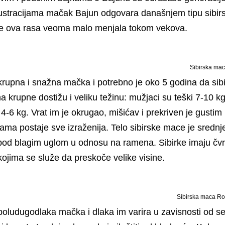
ustracijama mačak Bajun odgovara današnjem tipu sibir
se ova rasa veoma malo menjala tokom vekova.
Sibirska mac
krupna i snažna mačka i potrebno je oko 5 godina da sibi
 krupne dostižu i veliku težinu: mužjaci su teški 7-10 k
i 4-6 kg. Vrat im je okrugao, mišićav i prekriven je gusti
ama postaje sve izraženija. Telo sibirske mace je srednj
pod blagim uglom u odnosu na ramena. Sibirke imaju čv
kojima se služe da preskoče velike visine.
Sibirska maca R
poludugodlaka mačka i dlaka im varira u zavisnosti od s