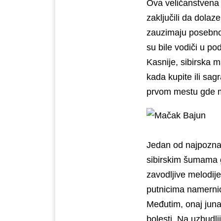
Ova veličanstvena 
zaključili da dolaz
zauzimaju posebno
su bile vodiči u po
Kasnije, sibirska m
kada kupite ili sag
prvom mestu gde 
Jedan od najpoznat
sibirskim šumama 
zavodljive melodij
putnicima namernic
Međutim, onaj juna
bolesti. Na uzbudl