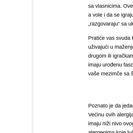
sa vlаsnicima. Ove 
a vole i da se igra
„razgovaraju“ sa u
Pratiće vas svuda 
uživajući u maženju
drugom ili igračkam
imaju urođenu fasc
vaše mezimče sa ša
Poznato je da jeda
Većinu ovih alergij
imaju niži nivo ovo
alergenima koje luč