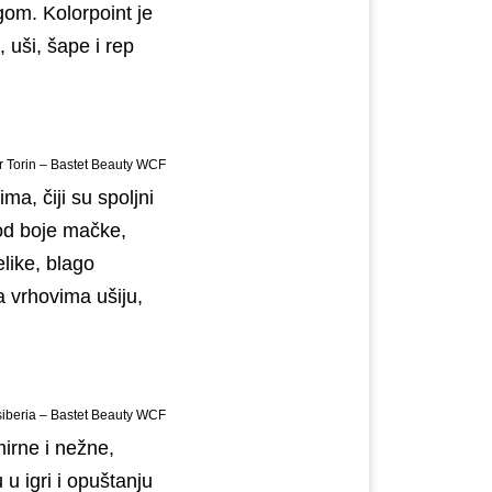
gom. Kolorpoint je
 uši, šape i rep
 Torin – Bastet Beauty WCF
ma, čiji su spoljni
 od boje mačke,
like, blago
a vrhovima ušiju,
iberia – Bastet Beauty WCF
irne i nežne,
 u igri i opuštanju