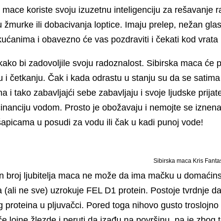
mace koriste svoju izuzetnu inteligenciju za rešavanje ra
ju žmurke ili dobacivanja loptice. Imaju prelep, nežan glas
kućanima i obavezno će vas pozdraviti i čekati kod vrata
kako bi zadovoljile svoju radoznalost. Sibirska maca će p
 i četkanju. Čak i kada odrastu u stanju su da se satima 
a i tako zabavljajći sebe zabavljaju i svoje ljudske prijat
inanciju vodom. Prosto je obožavaju i nemojte se iznena
picama u posudi za vodu ili čak u kadi punoj vode!
Sibirska maca Kris Fanta
n broj ljubitelja maca ne može da ima mačku u domaćinst
a (ali ne sve) uzrokuje FEL D1 protein. Postoje tvrdnje d
g proteina u pljuvačci. Pored toga nihovo gusto troslojn
e lojne žlezde i peruti da izađu na površinu, pa je zbog 