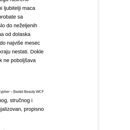
 ljubitelji maca
probate sa
lo do neželjenih
na od dolaska
 do najviše mesec
raju nestati. Dokle
ak ne poboljšava
Cypher – Bastet Beauty WCF
nog, stručnog i
jalizovan, propisno