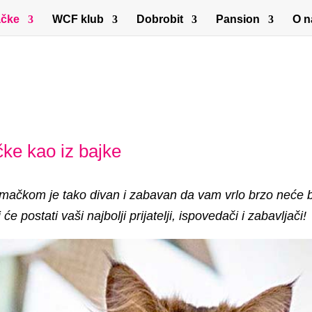
čke
WCF klub
Dobrobit
Pansion
O 
ke kao iz bajke
 mačkom je tako divan i zabavan da vam vrlo brzo neće b
će postati vaši najbolji prijatelji, ispovedači i zabavljači!