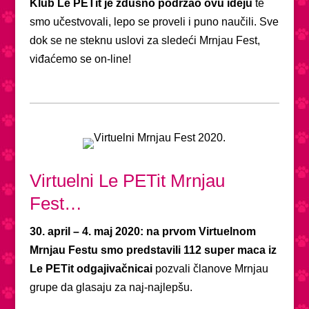
Klub Le PETit je zdušno podržao ovu ideju
te
smo učestvovali, lepo se proveli i puno naučili. Sve
dok se ne steknu uslovi za sledeći Mrnjau Fest,
viđaćemo se on-line!
Virtuelni Le PETit Mrnjau
Fest…
30. april – 4. maj 2020: na prvom Virtuelnom
Mrnjau Festu smo predstavili 112 super maca iz
Le PETit odgajivačnicai
pozvali članove Mrnjau
grupe da glasaju za naj-najlepšu.