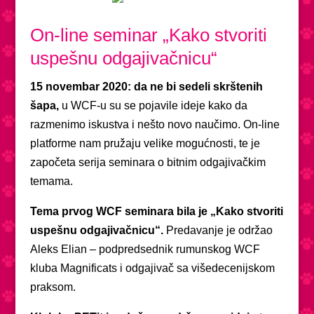
On-line seminar „Kako stvoriti
uspešnu odgajivačnicu“
15 novembar 2020: da ne bi sedeli skrštenih
šapa,
u WCF-u su se pojavile ideje kako da
razmenimo iskustva i nešto novo naučimo. On-line
platforme nam pružaju velike mogućnosti, te je
započeta serija seminara o bitnim odgajivačkim
temama.
Tema prvog WCF seminara bila je „Kako stvoriti
uspešnu odgajivačnicu“.
Predavanje je održao
Aleks Elian – podpredsednik rumunskog WCF
kluba Magnificats i odgajivač sa višedecenijskom
praksom.