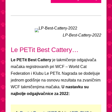
LP-Best-Cattery-2022
Le PETit Best Cattery…
Le PETit Best Cattery
je takmičenje odgajivača
mačaka registrovanih pri WCF – World Cat
Federation i Klubu Le PETit. Nagrada se dodeljuje
jednom godišnje na osnovu rezultata na zvaničnim
WCF takmičenjima mačaka.
U nastavku su
najbolje odgajivačnice za 2022: