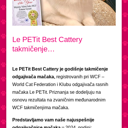
Le PETit Best Cattery
takmičenje…
Le PETit Best Cattery je godišnje takmičenje
odgajivača mačaka,
registrovanih pri WCF –
World Cat Federation i Klubu odgajivača rasnih
mačaka Le PETit. Priznanja se dodeljuju na
osnovu rezultata na zvaničnim međunarodnim
WCF takmičenjima mačaka.
Predstavljamo vam naše najuspešnije
odgajivačnice mačaka
u 2024. godini: