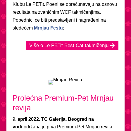
Klubu Le PETit. Poeni se obračunavaju na osnovu
rezultata na zvaničnim WCF takmičenjima.
Pobednici će biti predstavljeni i nagrađeni na
sledećem
Mrnjau Festu
:
Više o Le PETit Best Cat takmičenju
Prolećna Premium-Pet Mrnjau
revija
april 2022, TC Galerija, Beograd na
vodi:
održana je prva Premium-Pet Mrnjau revija,