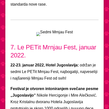
standarda nove rase.
7. Le PETit Mrnjau Fest, januar
2022.
22-23. januar 2022, Hotel Jugoslavija:
održan je
sedmi Le PETit Mrnjau Fest, najbogatiji, najveseliji
i najšareniji Mrnjau Fest od svih!
Festival je otvoren intoniranjem svečane pesme
„Jugoslavijo“
Nikole Hercigonje i Mire Alečković.
Kroz Kristalnu dvoranu Hotela Jugoslavija
protutnjalo je skoro 1000 odraslih i puuuno dece,