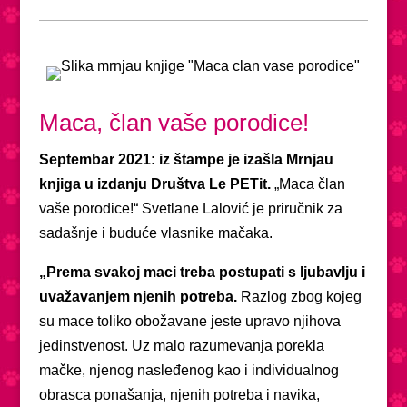
Maca, član vaše porodice!
Septembar 2021: iz štampe je izašla Mrnjau
knjiga u izdanju Društva Le PETit.
„Maca član
vaše porodice!“ Svetlane Lalović je priručnik za
sadašnje i buduće vlasnike mačaka.
„Prema svakoj maci treba postupati s ljubavlju i
uvažavanjem njenih potreba.
Razlog zbog kojeg
su mace toliko obožavane jeste upravo njihova
jedinstvenost. Uz malo razumevanja porekla
mačke, njenog nasleđenog kao i individualnog
obrasca ponašanja, njenih potreba i navika,