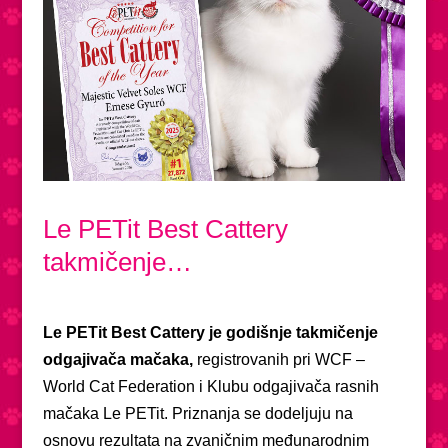
Le PETit Best Cattery
takmičenje…
Le PETit Best Cattery je godišnje takmičenje
odgajivača mačaka,
registrovanih pri WCF –
World Cat Federation i Klubu odgajivača rasnih
mačaka Le PETit. Priznanja se dodeljuju na
osnovu rezultata na zvaničnim međunarodnim