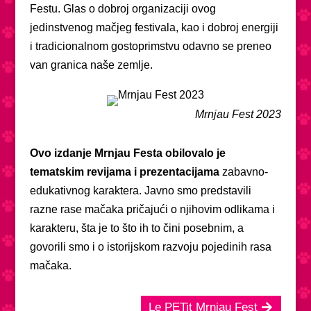
Festu. Glas o dobroj organizaciji ovog
jedinstvenog mačjeg festivala, kao i dobroj energiji
i tradicionalnom gostoprimstvu odavno se preneo
van granica naše zemlje.
Mrnjau Fest 2023
Ovo izdanje Mrnjau Festa obilovalo je
tematskim revijama i prezentacijama
zabavno-
edukativnog karaktera. Javno smo predstavili
razne rase mačaka pričajući o njihovim odlikama i
karakteru, šta je to što ih to čini posebnim, a
govorili smo i o istorijskom razvoju pojedinih rasa
mačaka.
Le PETit Mrnjau Fest