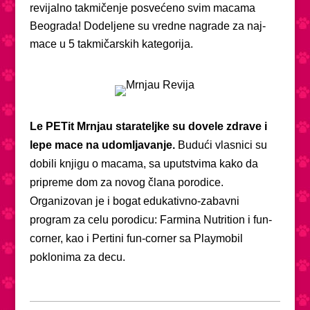
revijalno takmičenje posvećeno svim macama
Beograda! Dodeljene su vredne nagrade za naj-
mace u 5 takmičarskih kategorija.
Le PETit Mrnjau starateljke su dovele zdrave i
lepe mace na udomljavanje.
Budući vlasnici su
dobili knjigu o macama, sa uputstvima kako da
pripreme dom za novog člana porodice.
Organizovan je i bogat edukativno-zabavni
program za celu porodicu: Farmina Nutrition i fun-
corner, kao i Pertini fun-corner sa Playmobil
poklonima za decu.