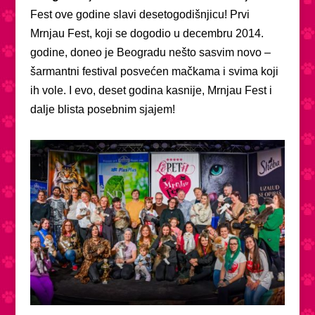
Fest ove godine slavi desetogodišnjicu! Prvi
Mrnjau Fest, koji se dogodio u decembru 2014.
godine, doneo je Beogradu nešto sasvim novo –
šarmantni festival posvećen mačkama i svima koji
ih vole. I evo, deset godina kasnije, Mrnjau Fest i
dalje blista posebnim sjajem!