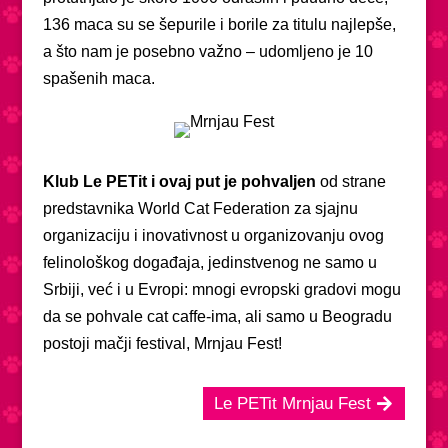
136 maca su se šepurile i borile za titulu najlepše,
a što nam je posebno važno – udomljeno je 10
spašenih maca.
Klub Le PETit i ovaj put je pohvaljen
od strane
predstavnika World Cat Federation za sjajnu
organizaciju i inovativnost u organizovanju ovog
felinološkog događaja, jedinstvenog ne samo u
Srbiji, već i u Evropi: mnogi evropski gradovi mogu
da se pohvale cat caffe-ima, ali samo u Beogradu
postoji mačji festival, Mrnjau Fest!
Le PETit Mrnjau Fest