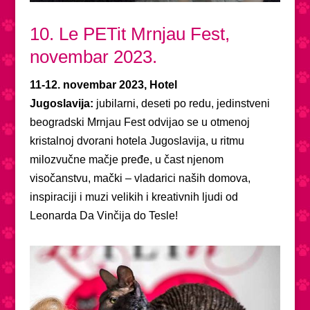
10. Le PETit Mrnjau Fest,
novembar 2023.
11-12. novembar 2023, Hotel
Jugoslavija:
jubilarni, deseti po redu, jedinstveni
beogradski Mrnjau Fest odvijao se u otmenoj
kristalnoj dvorani hotela Jugoslavija, u ritmu
milozvučne mačje pređe, u čast njenom
visočanstvu, mački – vladarici naših domova,
inspiraciji i muzi velikih i kreativnih ljudi od
Leonarda Da Vinčija do Tesle!