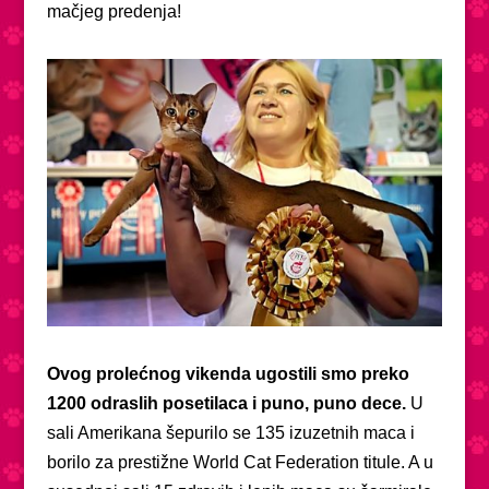
mačjeg predenja!
Ovog prolećnog vikenda ugostili smo preko
1200 odraslih posetilaca i puno, puno dece.
U
sali Amerikana šepurilo se 135 izuzetnih maca i
borilo za prestižne World Cat Federation titule. A u