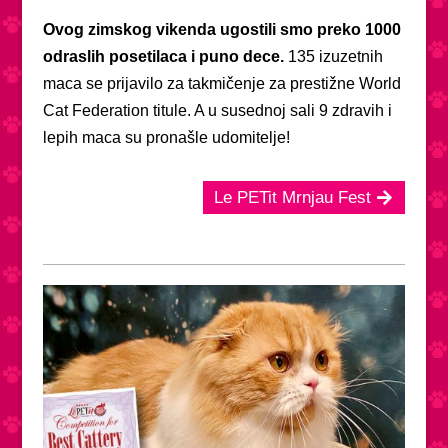
Ovog zimskog vikenda ugostili smo preko 1000
odraslih posetilaca i puno dece.
135 izuzetnih
maca se prijavilo za takmičenje za prestižne World
Cat Federation titule. A u susednoj sali 9 zdravih i
lepih maca su pronašle udomitelje!
Le PETit Mrnjau Fest