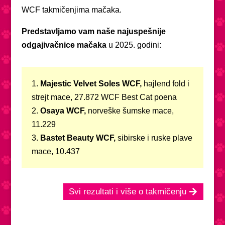
WCF takmičenjima mačaka.
Predstavljamo vam naše najuspešnije
odgajivačnice mačaka
u 2025. godini:
1.
Majestic Velvet Soles WCF,
hajlend fold i
strejt mace, 27.872 WCF Best Cat poena
2.
Osaya WCF,
norveške šumske mace,
11.229
3.
Bastet Beauty WCF,
sibirske i ruske plave
mace, 10.437
Svi rezultati i više o takmičenju