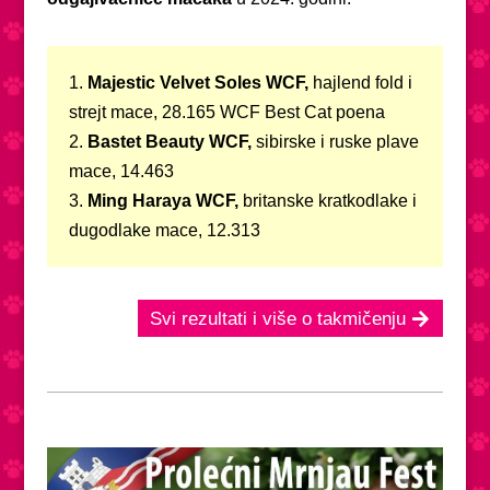
1.
Majestic Velvet Soles WCF,
hajlend fold i
strejt mace, 28.165 WCF Best Cat poena
2.
Bastet Beauty WCF,
sibirske i ruske plave
mace, 14.463
3.
Ming Haraya WCF,
britanske kratkodlake i
dugodlake mace, 12.313
Svi rezultati i više o takmičenju