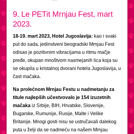
9. Le PETit Mrnjau Fest, mart
2023.
18-19. mart 2023, Hotel Jugoslavija:
kao i svaki
put do sada, jedinstveni beogradski Mrnjau Fest
odisao je pozitivnim vibracijama u ritmu mačje
pređe, okupan mnoštvom nasmejanih lica koja su
se okupila u kristalnoj dvorani hotela Jugoslavija, u
čast mačaka.
Na prolećnom Mrnjau Festu u nadmetanju za
titule najlepših učestvovalo je 154 izuzetnih
mačaka
iz Srbije, BIH, Hrvatske, Slovenije,
Bugarske, Rumunije, Rusije, Malte i Velike
Britanije. Mnogi gosti nisu se ustručavali dalekog
puta u želji da se nadmeću na našem Mrnjau