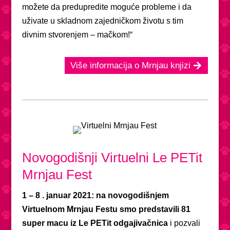
možete da predupredite moguće probleme i da
uživate u skladnom zajedničkom životu s tim
divnim stvorenjem – mačkom!“
Više informacija o Mrnjau knjizi
Novogodišnji Virtuelni Le PETit
Mrnjau Fest
1 – 8 . januar 2021: na novogodišnjem
Virtuelnom Mrnjau Festu smo predstavili 81
super macu iz Le PETit odgajivačnica
i pozvali