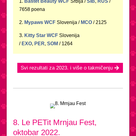
1.
Bastet Beauty WCF
Srbija /
SIB
,
RUS
/
7658 poena
2.
Mypaws WCF
Slovenija /
MCO
/ 2125
3.
Kitty Star WCF
Slovenija
/
EXO
,
PER
,
SOM
/ 1264
Svi rezultati za 2023. i više o takmičenju
8. Le PETit Mrnjau Fest,
oktobar 2022.