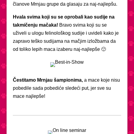
članove Mrnjau grupe da glasaju za naj-najlepšu.
Hvala svima koji su se oprobali kao sudije na
takmičenju mačaka!
Bravo svima koji su se
uživeli u ulogu felinološkog sudije i uvideli kako je
zapravo teško sudijama na mačjim izložbama da
od toliko lepih maca izaberu naj-najlepše 🙂
Čestitamo Mrnjau šampionima,
a mace koje nisu
pobedile sada pobediće sledeći put, jer sve su
mace najlepše!