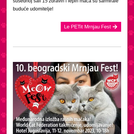
susednoj sali 15 zdravih i lepih maca su šarmirale
buduće udomitelje!
Le PETit Mrnjau Fest