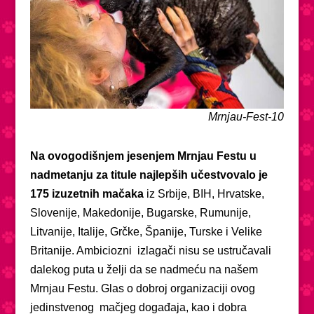
Mrnjau-Fest-10
Na ovogodišnjem jesenjem Mrnjau Festu u
nadmetanju za titule najlepših učestvovalo je
175 izuzetnih mačaka
iz Srbije, BIH, Hrvatske,
Slovenije, Makedonije, Bugarske, Rumunije,
Litvanije, Italije, Grčke, Španije, Turske i Velike
Britanije. Ambiciozni izlagači nisu se ustručavali
dalekog puta u želji da se nadmeću na našem
Mrnjau Festu. Glas o dobroj organizaciji ovog
jedinstvenog mačjeg događaja, kao i dobra