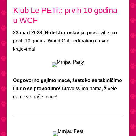
Klub Le PETit: prvih 10 godina
u WCF
23 mart 2023, Hotel Jugoslavija:
proslavili smo
prvih 10 godina World Cat Federation u ovim
krajevima!
Odgovorno gajimo mace, žestoko se takmičimo
i ludo se provodimo!
Bravo svima nama, živele
nam sve naše mace!