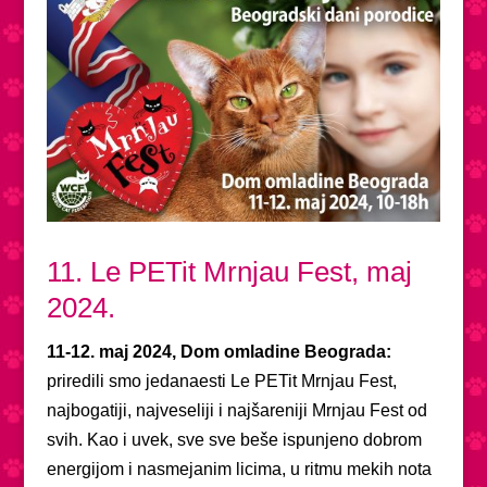
11. Le PETit Mrnjau Fest, maj
2024.
11-12. maj 2024, Dom omladine Beograda:
priredili smo jedanaesti Le PETit Mrnjau Fest,
najbogatiji, najveseliji i najšareniji Mrnjau Fest od
svih. Kao i uvek, sve sve beše ispunjeno dobrom
energijom i nasmejanim licima, u ritmu mekih nota