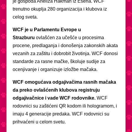
je gospođa Aneliza Hakman iz Esena. WCF
trenutno okuplja 280 organizacija i klubova iz
celog sveta.
WCF je u Parlamentu Evrope u
Strazburu
ovlašćen za učešće u procesima
procene, predlaganja i donošenja zakonskih akata
vezanih za zaštitu i dobrobit životinja. WCF donosi
standarde za rasne mačke, školuje sudije za
ocenjivanje i organizuje izložbe mačaka.
WCF omogućava odgajivačima rasnih mačaka
da preko ovlašćenih klubova registruju
odgajivačnice i vade WCF rodovnike.
WCF
rodovnici su zaštićeni QR kodom ili hologramom, i
imaju 4 generacije predaka. WCF rodovnici su
prihvaćeni u celom svetu.