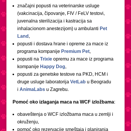
značajni popusti na veterinarske usluge
(vakcinacija, čipovanje, FIV / FeLV testovi,
juvenalna sterilizacija i kastracija sa
inhalacionom anestezijom) u ambulanti
Pet
Land
,
popusti i dostava hrane i opreme za mace iz
programa kompanije
Premium Pet
,
popusti na
Trixie
opremu za mace iz programa
kompanije
Happy Dog
,
popusti za genetske testove na PKD, HCM i
druge usluge laboratorija
VetLab
u Beogradu
i
AnimaLabs
u Zagrebu.
Pomoć oko izlaganja maca na WCF izložbama
:
obaveštenja o WCF izložbama maca u zemlji i
okruženju,
pomoć oko rezervacije smeštaja i planiranja