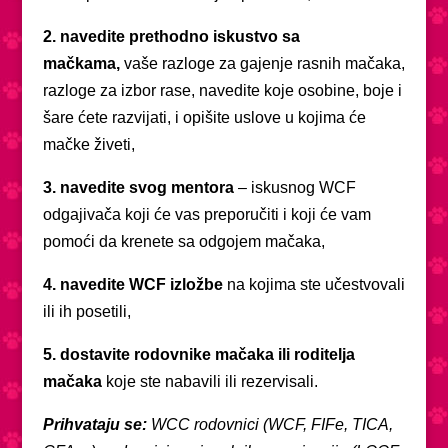
2. navedite prethodno iskustvo sa
mačkama,
vaše razloge za gajenje rasnih mačaka,
razloge za izbor rase, navedite koje osobine, boje i
šare ćete razvijati, i opišite uslove u kojima će
mačke živeti,
3. navedite svog mentora
– iskusnog WCF
odgajivača koji će vas preporučiti i koji će vam
pomoći da krenete sa odgojem mačaka,
4. navedite WCF izložbe
na kojima ste učestvovali
ili ih posetili,
5. dostavite rodovnike mačaka ili roditelja
mačaka
koje ste nabavili ili rezervisali.
Prihvataju se:
WCC rodovnici (WCF, FIFe, TICA,