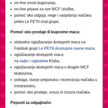
on-line izvod dugovanja,
on-line prijave za sve WCF izložbe,
pomoć oko odgoja, nege i vaspitanja mačaka
preko Le PETit chat grupe.
Pomoć oko prodaje ili kupovine maca:
slobodno oglašavanje dostupnih maca na
Fejsbuk grupi
Le PETit dostupne rasne mace
,
oglašavanje dostupnih maca
na
sajtu
i
oglasima
Kluba,
oglašavanje dostupnih maca u drugim WCF
klubovima,
potraga, slanje preporuka i rezervacija mačaka u
inostranstvu,
pomoć oko prodaje, uvoza ili izvoza mačaka.
Popusti za odgajivače: