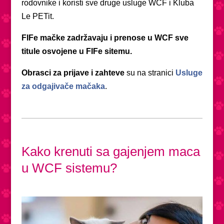
rodovnike i koristi sve druge usluge WCF i Kluba
Le PETit.
FIFe mačke zadržavaju i prenose u WCF sve
titule osvojene u FIFe sitemu.
Obrasci za prijave i zahteve
su na stranici
Usluge
za odgajivače mačaka
.
Kako krenuti sa gajenjem maca
u WCF sistemu?