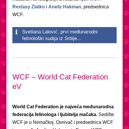
Rextasy Zlatko
i
Aneliz Hakman
, predsednica
WCF.
Svetlana Lalović, prvi međunarodni
felinološki sudija iz Srbije...
WCF – World Cat Federation
eV
World Cat Federation je najveća međunarodna
federacija felinologa i ljubitelja mačaka.
Sedište
WCF je u Nemačkoj. Osnivač i predsednica WCF