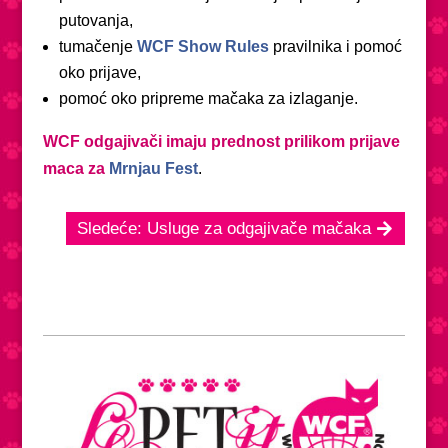
putovanja,
tumačenje
WCF Show Rules
pravilnika i pomoć
oko prijave,
pomoć oko pripreme mačaka za izlaganje.
WCF odgajivači imaju prednost prilikom prijave
maca za
Mrnjau Fest
.
Sledeće: Usluge za odgajivače mačaka