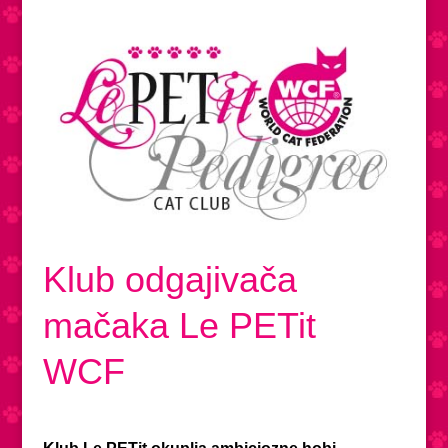
Klub odgajivača
mačaka Le PETit
WCF