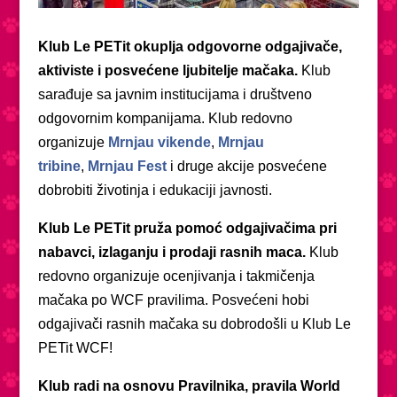
Klub Le PETit okuplja odgovorne odgajivače,
aktiviste i posvećene ljubitelje mačaka.
Klub
sarađuje sa javnim institucijama i društveno
odgovornim kompanijama. Klub redovno
organizuje
Mrnjau vikende
,
Mrnjau
tribine
,
Mrnjau Fest
i druge akcije posvećene
dobrobiti životinja i edukaciji javnosti.
Klub Le PETit pruža pomoć odgajivačima pri
nabavci, izlaganju i prodaji rasnih maca.
Klub
redovno organizuje ocenjivanja i takmičenja
mačaka po WCF pravilima. Posvećeni hobi
odgajivači rasnih mačaka su dobrodošli u Klub Le
PETit WCF!
Klub radi na osnovu Pravilnika, pravila World