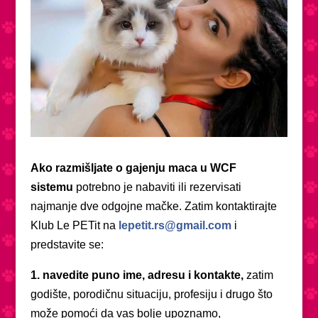
Ako razmišljate o gajenju maca u WCF
sistemu
potrebno je nabaviti ili rezervisati
najmanje dve odgojne mačke. Zatim kontaktirajte
Klub Le PETit na
lepetit.rs@gmail.com
i
predstavite se:
1. navedite puno ime, adresu i kontakte,
zatim
godište, porodičnu situaciju, profesiju i drugo što
može pomoći da vas bolje upoznamo,