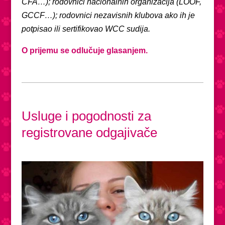
CFA…); rodovnici nacionalnih organizacija (LOOF,
GCCF…); rodovnici nezavisnih klubova ako ih je
potpisao ili sertifikovao WCC sudija.
O prijemu se odlučuje glasanjem.
Usluge i pogodnosti za
registrovane odgajivače