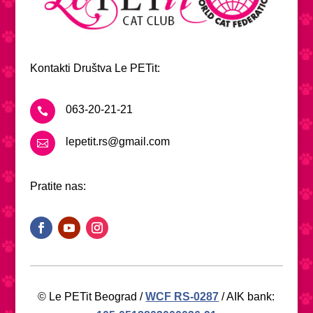
Kontakti Društva Le PETit:
063-20-21-21

lepetit.rs@gmail.com

Pratite nas:
© Le PETit Beograd /
WCF RS-0287
/ AIK bank: