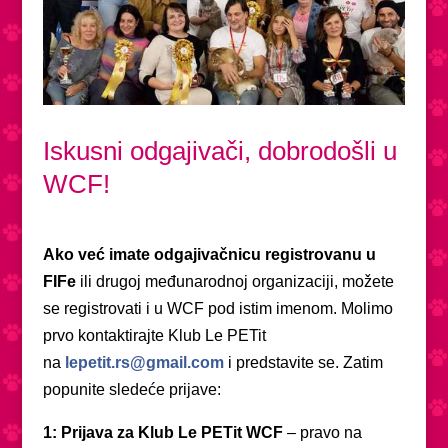
Iskusni odgajivači, dobrodošli u
WCF!
Ako već imate odgajivačnicu registrovanu u
FIFe
ili drugoj međunarodnoj organizaciji, možete
se registrovati i u WCF pod istim imenom. Molimo
prvo kontaktirajte Klub Le PETit
na
lepetit.rs@gmail.com
i predstavite se. Zatim
popunite sledeće prijave:
1: Prijava za Klub Le PETit WCF
– pravo na