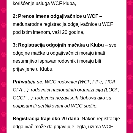
korišćenje usluga WCF kluba,
2: Prenos imena odgajivačnice u WCF
–
međunarodna registracija odgajivačnice u WCF
pod istim imenom, važi 20 godina,
3: Registracija odgojnih mačaka u Klubu
– sve
odgojne mačke u odgajivačnici moraju imati
nesumnjivo ispravan rodovnik i moraju biti
prijavljene u Klubu.
Prihvataju se:
WCC rodovnici (WCF, FIFe, TICA,
CFA…); rodovnici nacionalnih organizacija (LOOF,
GCCF…); rodovnici nezavisnih klubova ako su
potpisani ili sertifikovani od WCC sudije.
Registracija traje oko 20 dana.
Nakon registracije
odgajivač može da prijavljuje legla, uzima WCF