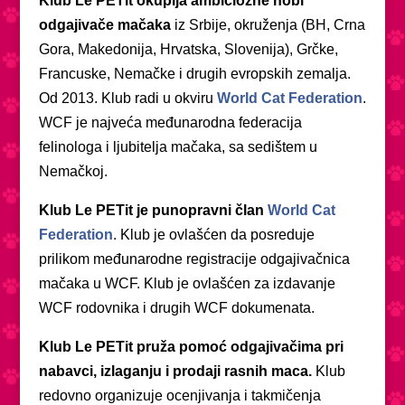
Klub Le PETit okuplja ambiciozne hobi
odgajivače mačaka
iz Srbije, okruženja (BH, Crna
Gora, Makedonija, Hrvatska, Slovenija), Grčke,
Francuske, Nemačke i drugih evropskih zemalja.
Od 2013. Klub radi u okviru
World Cat Federation
.
WCF je najveća međunarodna federacija
felinologa i ljubitelja mačaka, sa sedištem u
Nemačkoj.
Klub Le PETit je punopravni član
World Cat
Federation
.
Klub je ovlašćen da posreduje
prilikom međunarodne registracije odgajivačnica
mačaka u WCF. Klub je ovlašćen za izdavanje
WCF rodovnika i drugih WCF dokumenata.
Klub Le PETit pruža pomoć odgajivačima pri
nabavci, izlaganju i prodaji rasnih maca.
Klub
redovno organizuje ocenjivanja i takmičenja