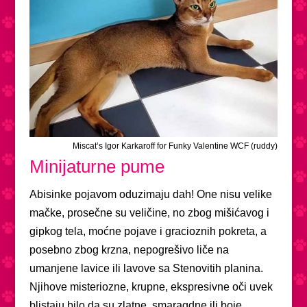
Miscat’s Igor Karkaroff for Funky Valentine WCF (ruddy)
Minijaturne pume
Abisinke pojavom oduzimaju dah! One nisu velike
mačke, prosečne su veličine, no zbog mišićavog i
gipkog tela, moćne pojave i gracioznih pokreta, a
posebno zbog krzna, nepogrešivo liče na
umanjene lavice ili lavove sa Stenovitih planina.
Njihove misteriozne, krupne, ekspresivne oči uvek
blistaju bilo da su zlatne, smaragdne ili boje