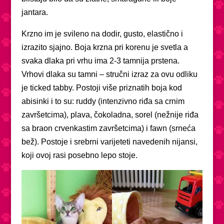
jantara.
Krzno im je svileno na dodir, gusto, elastično i
izrazito sjajno. Boja krzna pri korenu je svetla a
svaka dlaka pri vrhu ima 2-3 tamnija prstena.
Vrhovi dlaka su tamni – stručni izraz za ovu odliku
je ticked tabby. Postoji više priznatih boja kod
abisinki i to su: ruddy (intenzivno riđa sa crnim
završetcima), plava, čokoladna, sorel (nežnije riđa
sa braon crvenkastim završetcima) i fawn (srneća
bež). Postoje i srebrni varijeteti navedenih nijansi,
koji ovoj rasi posebno lepo stoje.