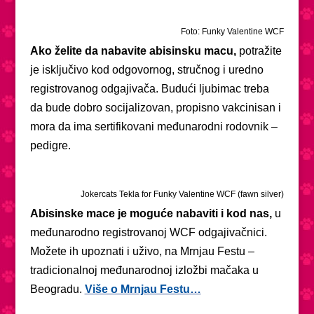
Foto: Funky Valentine WCF
Ako želite da nabavite abisinsku macu,
potražite
je isključivo kod odgovornog, stručnog i uredno
registrovanog odgajivača. Budući ljubimac treba
da bude dobro socijalizovan, propisno vakcinisan i
mora da ima sertifikovani međunarodni rodovnik –
pedigre.
Jokercats Tekla for Funky Valentine WCF (fawn silver)
Abisinske mace je moguće nabaviti i kod nas,
u
međunarodno registrovanoj WCF odgajivačnici.
Možete ih upoznati i uživo, na Mrnjau Festu –
tradicionalnoj međunarodnoj izložbi mačaka u
Beogradu.
Više o Mrnjau Festu…