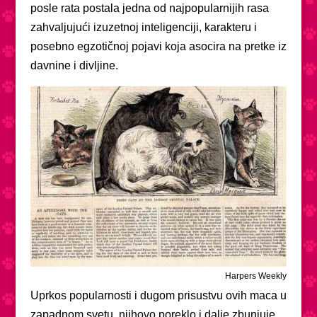
posle rata postala jedna od najpopularnijih rasa
zahvaljujući izuzetnoj inteligenciji, karakteru i
posebno egzotičnoj pojavi koja asocira na pretke iz
davnine i divljine.
Harpers Weekly
Uprkos popularnosti i dugom prisustvu ovih maca u
zapadnom svetu, njihovo poreklo i dalje zbunjuje