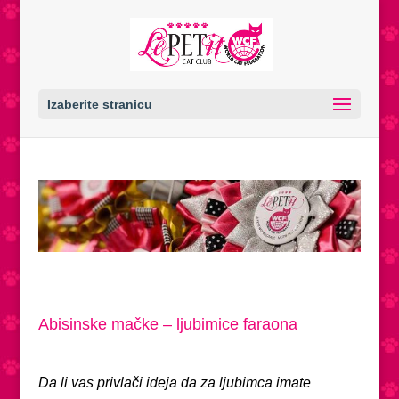
Izaberite stranicu
Abisinske mačke – ljubimice faraona
Da li vas privlači ideja da za ljubimca imate