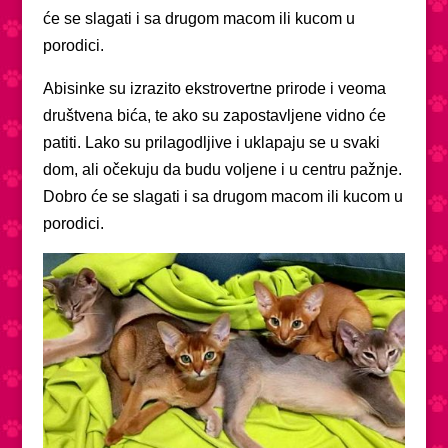
će se slagati i sa drugom macom ili kucom u
porodici.
Abisinke su izrazito ekstrovertne prirode i veoma
društvena bića, te ako su zapostavljene vidno će
patiti. Lako su prilagodljive i uklapaju se u svaki
dom, ali očekuju da budu voljene i u centru pažnje.
Dobro će se slagati i sa drugom macom ili kucom u
porodici.