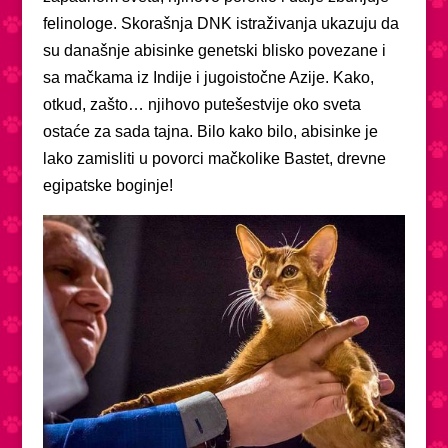
felinologe. Skorašnja DNK istraživanja ukazuju da
su današnje abisinke genetski blisko povezane i
sa mačkama iz Indije i jugoistočne Azije. Kako,
otkud, zašto… njihovo putešestvije oko sveta
ostaće za sada tajna. Bilo kako bilo, abisinke je
lako zamisliti u povorci mačkolike Bastet, drevne
egipatske boginje!