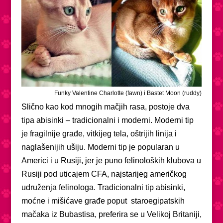
Funky Valentine Charlotte (fawn) i Bastet Moon (ruddy)
Slično kao kod mnogih mačjih rasa, postoje dva
tipa abisinki – tradicionalni i moderni. Moderni tip
je fragilnije građe, vitkijeg tela, oštrijih linija i
naglašenijih ušiju. Moderni tip je popularan u
Americi i u Rusiji, jer je puno felinoloških klubova u
Rusiji pod uticajem CFA, najstarijeg američkog
udruženja felinologa. Tradicionalni tip abisinki,
moćne i mišićave građe poput staroegipatskih
mačaka iz Bubastisa, preferira se u Velikoj Britaniji,