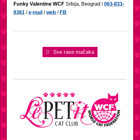
Funky Valentine WCF
Srbija, Beograd /
063-833-
8361
/
e-mail
/
web
/
FB
Sve rase mačaka