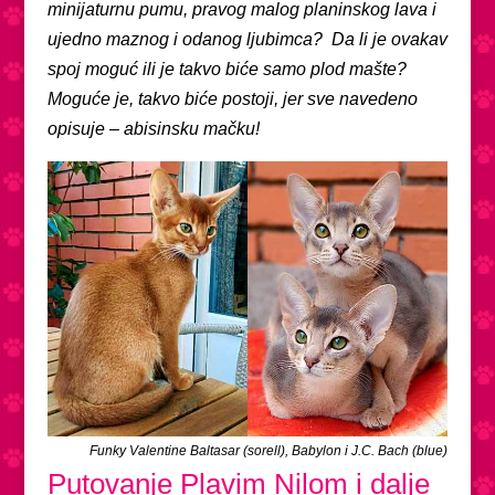
minijaturnu pumu, pravog malog planinskog lava i
ujedno maznog i odanog ljubimca? Da li je ovakav
spoj moguć ili je takvo biće samo plod mašte?
Moguće je, takvo biće postoji, jer sve navedeno
opisuje – abisinsku mačku!
Funky Valentine Baltasar (sorell), Babylon i J.C. Bach (blue)
Putovanje Plavim Nilom i dalje