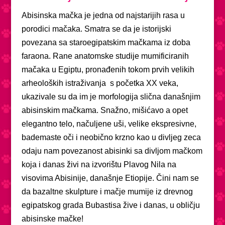
Abisinska mačka je jedna od najstarijih rasa u
porodici mačaka. Smatra se da je istorijski
povezana sa staroegipatskim mačkama iz doba
faraona. Rane anatomske studije mumificiranih
mačaka u Egiptu, pronađenih tokom prvih velikih
arheoloških istraživanja s početka XX veka,
ukazivale su da im je morfologija slična današnjim
abisinskim mačkama. Snažno, mišićavo a opet
elegantno telo, načuljene uši, velike ekspresivne,
bademaste oči i neobično krzno kao u divljeg zeca
odaju nam povezanost abisinki sa divljom mačkom
koja i danas živi na izvorištu Plavog Nila na
visovima Abisinije, današnje Etiopije. Čini nam se
da bazaltne skulpture i mačje mumije iz drevnog
egipatskog grada Bubastisa žive i danas, u obličju
abisinske mačke!