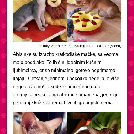
Funky Valentine J.C. Bach (blue) i Baltasar (sorell)
Abisinke su Izrazito kratkodlake mačke, sa veoma
malo poddlake. To ih čini idealnim kućnim
ljubimcima, jer se minimalno, gotovo neprimetno
linjaju. Četkanje jednom u nekoliko nedelja je više
nego dovoljno! Takođe je primećeno da je
alergijska reakcija na abisince umanjena, jer im je
perutanje kože zanemarljivo ili ga uopšte nema.