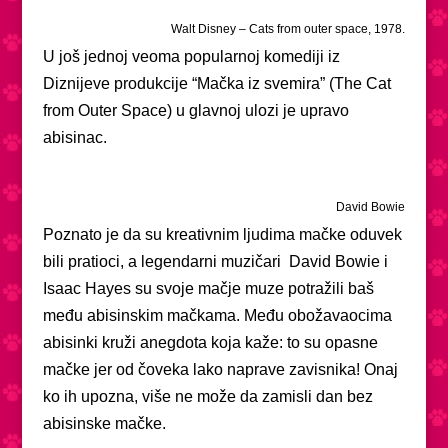
Walt Disney – Cats from outer space, 1978.
U još jednoj veoma popularnoj komediji iz
Diznijeve produkcije “Mačka iz svemira” (The Cat
from Outer Space) u glavnoj ulozi je upravo
abisinac.
David Bowie
Poznato je da su kreativnim ljudima mačke oduvek
bili pratioci, a legendarni muzičari David Bowie i
Isaac Hayes su svoje mačje muze potražili baš
među abisinskim mačkama. Među obožavaocima
abisinki kruži anegdota koja kaže: to su opasne
mačke jer od čoveka lako naprave zavisnika! Onaj
ko ih upozna, više ne može da zamisli dan bez
abisinske mačke.