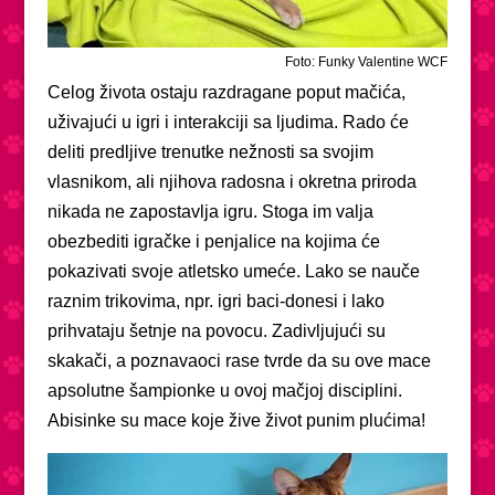
Foto: Funky Valentine WCF
Celog života ostaju razdragane poput mačića,
uživajući u igri i interakciji sa ljudima. Rado će
deliti predljive trenutke nežnosti sa svojim
vlasnikom, ali njihova radosna i okretna priroda
nikada ne zapostavlja igru. Stoga im valja
obezbediti igračke i penjalice na kojima će
pokazivati svoje atletsko umeće. Lako se nauče
raznim trikovima, npr. igri baci-donesi i lako
prihvataju šetnje na povocu. Zadivljujući su
skakači, a poznavaoci rase tvrde da su ove mace
apsolutne šampionke u ovoj mačjoj disciplini.
Abisinke su mace koje žive život punim plućima!