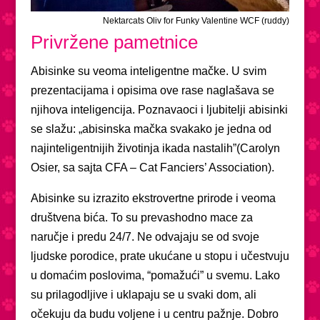
Nektarcats Oliv for Funky Valentine WCF (ruddy)
Privržene pametnice
Abisinke su veoma inteligentne mačke. U svim
prezentacijama i opisima ove rase naglašava se
njihova inteligencija. Poznavaoci i ljubitelji abisinki
se slažu: „abisinska mačka svakako je jedna od
najinteligentnijih životinja ikada nastalih”(Carolyn
Osier, sa sajta CFA – Cat Fanciers’ Association).
Abisinke su izrazito ekstrovertne prirode i veoma
društvena bića. To su prevashodno mace za
naručje i predu 24/7. Ne odvajaju se od svoje
ljudske porodice, prate ukućane u stopu i učestvuju
u domaćim poslovima, “pomažući” u svemu. Lako
su prilagodljive i uklapaju se u svaki dom, ali
očekuju da budu voljene i u centru pažnje. Dobro