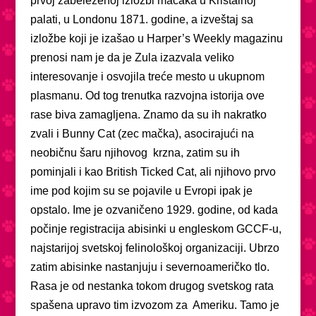
prvoj zabeleženoj izložbi mačaka u Kristalnoj
palati, u Londonu 1871. godine, a izveštaj sa
izložbe koji je izašao u Harper’s Weekly magazinu
prenosi nam je da je Zula izazvala veliko
interesovanje i osvojila treće mesto u ukupnom
plasmanu. Od tog trenutka razvojna istorija ove
rase biva zamagljena. Znamo da su ih nakratko
zvali i Bunny Cat (zec mačka), asocirajući na
neobičnu šaru njihovog krzna, zatim su ih
pominjali i kao British Ticked Cat, ali njihovo prvo
ime pod kojim su se pojavile u Evropi ipak je
opstalo. Ime je ozvaničeno 1929. godine, od kada
počinje registracija abisinki u engleskom GCCF-u,
najstarijoj svetskoj felinološkoj organizaciji. Ubrzo
zatim abisinke nastanjuju i severnoameričko tlo.
Rasa je od nestanka tokom drugog svetskog rata
spašena upravo tim izvozom za Ameriku. Tamo je