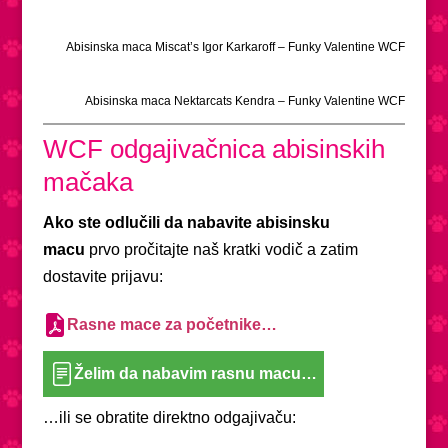
Abisinska maca Miscat’s Igor Karkaroff – Funky Valentine WCF
Abisinska maca Nektarcats Kendra – Funky Valentine WCF
WCF odgajivačnica abisinskih
mačaka
Ako ste odlučili da nabavite abisinsku
macu
prvo pročitajte naš kratki vodič a zatim
dostavite prijavu:
Rasne mace za početnike…
Želim da nabavim rasnu macu…
…ili se obratite direktno odgajivaču: