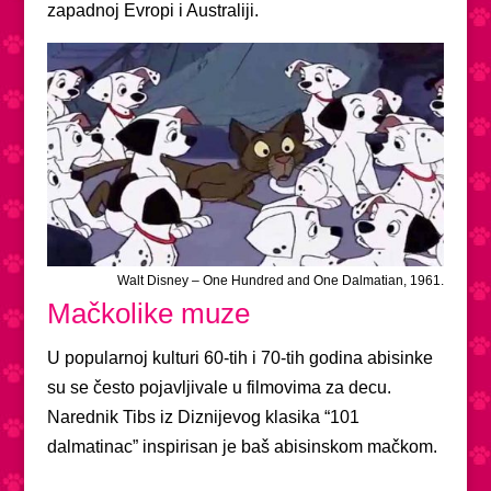
zapadnoj Evropi i Australiji.
Walt Disney – One Hundred and One Dalmatian, 1961.
Mačkolike muze
U popularnoj kulturi 60-tih i 70-tih godina abisinke
su se često pojavljivale u filmovima za decu.
Narednik Tibs iz Diznijevog klasika “101
dalmatinac” inspirisan je baš abisinskom mačkom.